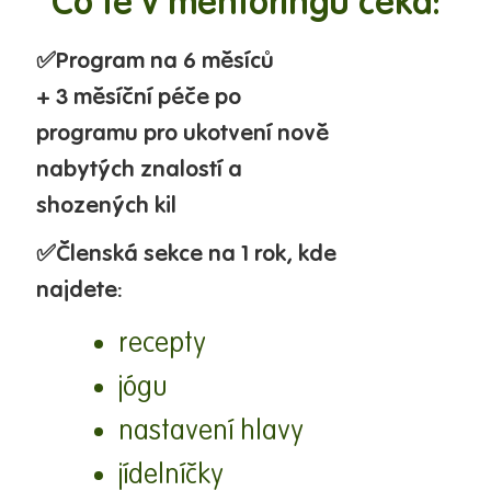
Co tě v mentoringu čeká:
✅
Program
na
6
měsíců
+
3
měsíční péče po
programu pro ukotvení nově
nabytých znalostí a
shozených kil
✅
Členská sekce na 1 rok, kde
najdete:
recepty
jógu
nastavení hlavy
jídelníčky