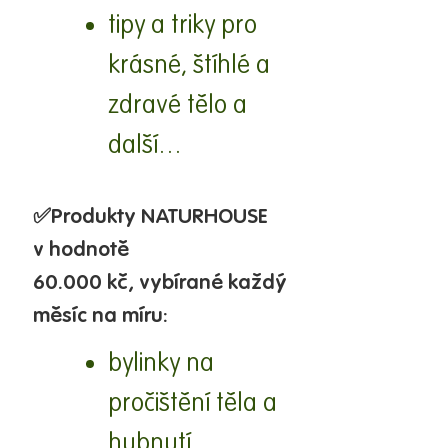
tipy a triky pro
krásné, štíhlé a
zdravé tělo a
další…
✅
Produkty
NATURHOUSE
v hodnotě
60.000
kč,
vybírané každý
měsíc na míru:
bylinky na
pročištění těla a
hubnutí