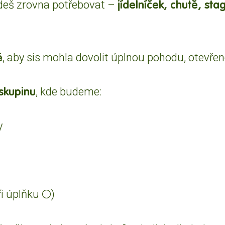
jídelníček, chutě, sta
deš zrovna potřebovat –
é
, aby sis mohla dovolit úplnou pohodu, otevře
skupinu
, kde budeme:
y
ři úplňku
🌕
)