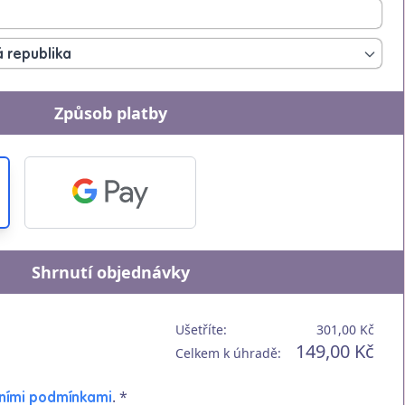
 republika
Způsob platby
Shrnutí objednávky
Ušetříte:
301,00 Kč
149,00 Kč
Celkem k úhradě:
. *
ními podmínkami