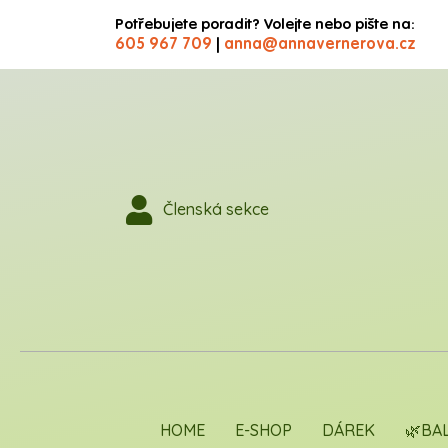
Potřebujete poradit? Volejte nebo pište na:
605 967 709
anna@annavernerova.cz
|
Členská sekce
HOME
E-SHOP
DÁREK
🌿BA