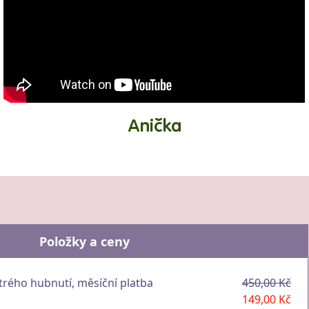
Anička
Položky a ceny
trého hubnutí, měsíční platba
450,00 Kč
149,00 Kč