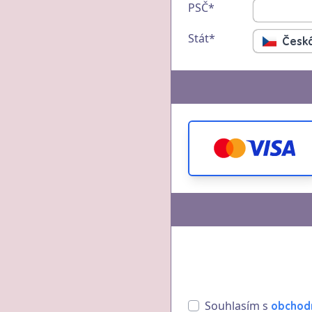
PSČ*
Stát*
Česká
Souhlasím s
obchod