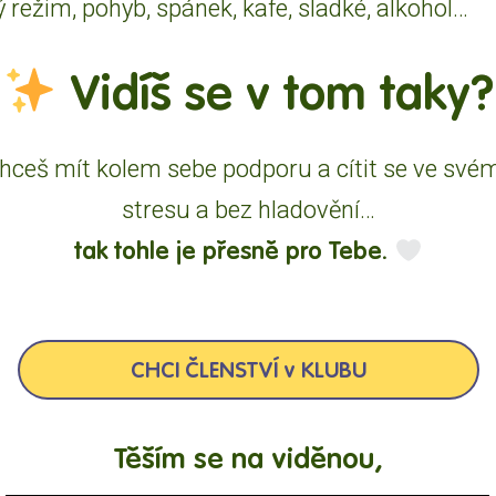
ý režim, pohyb, spánek, kafe, sladké, alkohol…
Vidíš se v tom taky?
, chceš mít kolem sebe podporu a cítit se ve své
stresu a bez hladovění…
tak tohle je přesně pro Tebe.
CHCI ČLENSTVÍ v KLUBU
Těším se na viděnou,